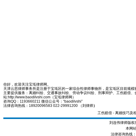
你好，欢迎关注宝坻律师网。
天津云思律师事务所是注册于宝坻区的一家综合性律师事物所，是宝坻区目前规模
主要提供服务：离婚纠纷、交通事故纠纷、劳动争议纠纷、刑事辩护、工伤赔偿、
站:http://www.baodilvshi.com（宝坻律师网）
咨询QQ：1193660211 微信公众号：“baodilvshi”
法律咨询热线：18920096583 022-29991200 （刘律师
）
工伤赔偿
-
离婚技巧及
刘连伟律师版权所
本网站
法律咨询热线：189