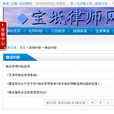
登录
/
注册
/
忘记密码
2026年8月6日 星期四
距『七夕情人节』还有12天
网站首页
合同纠纷
工伤赔偿
婚姻家庭
交通事故
当前位置：
首页
>
其他纠纷
>
物业纠纷
物业纠纷
物业管理纠纷处理
《天津市物业管理条例》
《建设部办公厅关于对<物业管理条例>有关条款理解适用问题的批复》
《物业服务企业资质管理办法》
第1/1页 每页10条,共4条记录
1