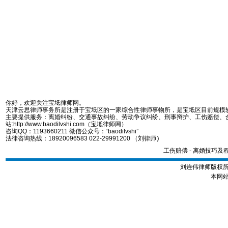
你好，欢迎关注宝坻律师网。
天津云思律师事务所是注册于宝坻区的一家综合性律师事物所，是宝坻区目前规模
主要提供服务：离婚纠纷、交通事故纠纷、劳动争议纠纷、刑事辩护、工伤赔偿、
站:http://www.baodilvshi.com（宝坻律师网）
咨询QQ：1193660211 微信公众号：“baodilvshi”
法律咨询热线：18920096583 022-29991200 （刘律师
）
工伤赔偿
-
离婚技巧及
刘连伟律师版权所有
本网站