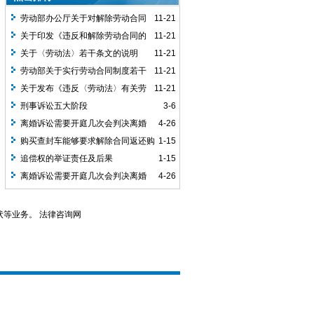
劳动部办公厅关于对解除劳动合同
11-21
经济补偿问题的复函
关于印发《违反和解除劳动合同的
11-21
经济补偿办法》的通知
关于〈劳动法〉若干条文的说明
11-21
劳动部关于实行劳动合同制度若干
11-21
问题的通知
关于发布《违反〈劳动法〉有关劳
11-21
动合同规定的赔偿办法》的通知
刑事诉讼五大阶段
3-6
离婚诉讼需要开庭几次会判决离婚
4-26
购买查封车能够要求解除合同返还购
1-15
车款？
追偿权的举证责任及后果
1-15
离婚诉讼需要开庭几次会判决离婚
4-26
等业务。 法律咨询网