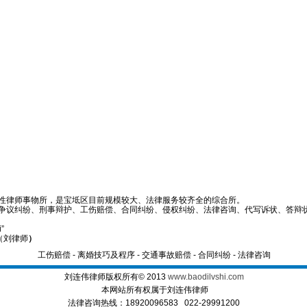
性律师事物所，是宝坻区目前规模较大、法律服务较齐全的综合所。
争议纠纷、刑事辩护、工伤赔偿、合同纠纷、侵权纠纷、法律咨询、代写诉状、答辩状
i”
 （刘律师
）
工伤赔偿
-
离婚技巧及程序
-
交通事故赔偿
-
合同纠纷
-
法律咨询
刘连伟律师版权所有© 2013
www.baodilvshi.com
本网站所有权属于刘连伟律师
法律咨询热线：18920096583 022-29991200