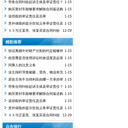
证责任？
劳务合同纠纷起诉主体及举证责任？
1-15
购买查封车能够要求解除合同返还购
1-15
车款？
追偿权的举证责任及后果
1-15
意外保险的提示告知义务举证责任及
1-15
裁判规则
ＸＸ与王某亮、张某买卖合同纠纷
12-29
一审民事判决书
精彩推荐
协议离婚中对财产分割的约定能够停
1-15
止执行？
租赁费是否使用诉讼时效适度及起算
1-15
点问题 ？
同乘人的注意义务
1-15
业主闯杆导致被砸，受伤，物业有无
1-15
责任？
原告主张不当得利应由哪一方承担举
1-15
证责任？
劳务合同纠纷起诉主体及举证责任？
1-15
购买查封车能够要求解除合同返还购
1-15
车款？
追偿权的举证责任及后果
1-15
意外保险的提示告知义务举证责任及
1-15
裁判规则
ＸＸ与王某亮、张某买卖合同纠纷
12-29
一审民事判决书
点击排行