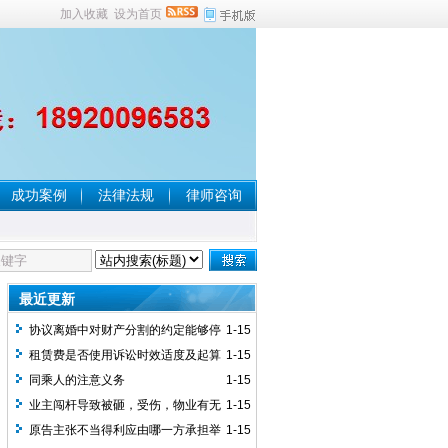
加入收藏
设为首页
成功案例
法律法规
律师咨询
最近更新
协议离婚中对财产分割的约定能够停
1-15
止执行？
租赁费是否使用诉讼时效适度及起算
1-15
点问题 ？
同乘人的注意义务
1-15
业主闯杆导致被砸，受伤，物业有无
1-15
责任？
原告主张不当得利应由哪一方承担举
1-15