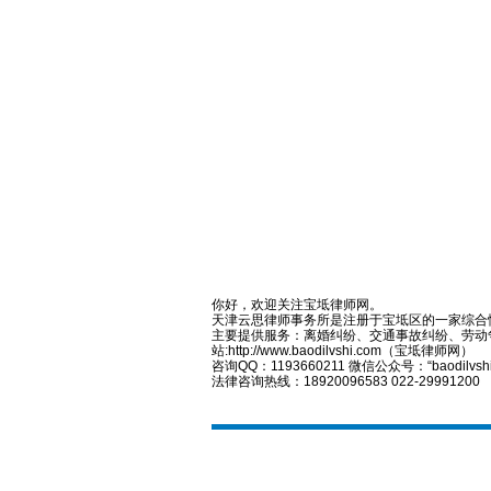
你好，欢迎关注宝坻律师网。
天津云思律师事务所是注册于宝坻区的一家综合
主要提供服务：离婚纠纷、交通事故纠纷、劳动
站:http://www.baodilvshi.com（宝坻律师网）
咨询QQ：1193660211 微信公众号：“baodilvsh
法律咨询热线：18920096583 022-29991200