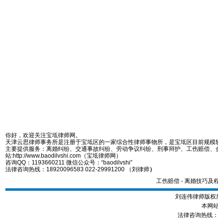
你好，欢迎关注宝坻律师网。
天津云思律师事务所是注册于宝坻区的一家综合性律师事物所，是宝坻区目前规模
主要提供服务：离婚纠纷、交通事故纠纷、劳动争议纠纷、刑事辩护、工伤赔偿、
站:http://www.baodilvshi.com（宝坻律师网）
咨询QQ：1193660211 微信公众号：“baodilvshi”
法律咨询热线：18920096583 022-29991200 （刘律师
）
工伤赔偿
-
离婚技巧及
刘连伟律师版权所
本网站
法律咨询热线：189