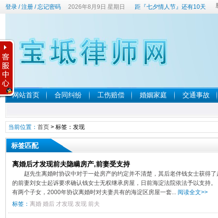
登录
/
注册
/
忘记密码
2026年8月9日 星期日
距『七夕情人节』还有10天
网站首页
合同纠纷
工伤赔偿
婚姻家庭
交通事故
当前位置：
首页
> 标签：发现
标签匹配
离婚后才发现前夫隐瞒房产,前妻受支持
赵先生离婚时协议中对于一处房产的约定并不清楚，其后老伴钱女士获得了
的前妻刘女士起诉要求确认钱女士无权继承房屋，日前海淀法院依法予以支持。
有两个子女，2000年协议离婚时对夫妻共有的海淀区房屋一套...
阅读全文>>
标签：
离婚
婚后
才发现
发现
前夫