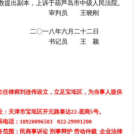
数提出副本，上诉于葫芦岛市中级人民法院。
审判员 王晓刚
二〇一八年六月二十二日
书记员 王 颖
主任律师刘连伟设立，立足宝坻区，为当事人提供
址：天津市宝坻区开元路泰达
2
2
-底商5号。
系电话：
1
8920096583 022
-
29991200
务范围：民商事诉讼
刑事辩护
劳动仲裁
企业法律