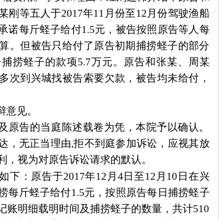
某
刚等五人于
2017年11月份至12月份驾驶渔船
承诺每斤蛏子给付1.5元，被告按照原告等人每
算。但被告只给付了原告初期捕捞蛏子的部分
捕捞蛏子的款项5.7万元。原告和张
某
、周
某
多次到兴城找被告索要欠款，被告均未给付，
辩意见。
及原告的当庭陈述载卷为凭，本院予以确认。
达，无正当理由
,拒不到庭参加诉讼，应视其放
利，视为对原告诉讼请求的默认。
如下：原告于
2017年12月4日至12月10日在兴
捞每斤蛏子给付1.5元，按照原告每日捕捞蛏子
记账明细载明时间及捕捞蛏子的数量，共计510