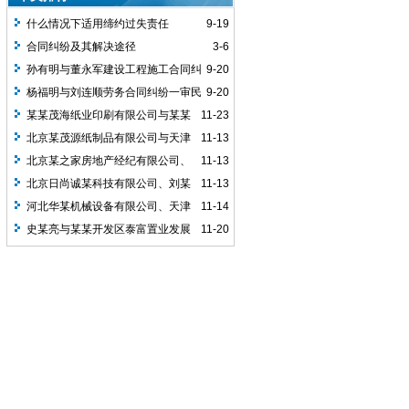
什么情况下适用缔约过失责任
9-19
合同纠纷及其解决途径
3-6
孙有明与董永军建设工程施工合同纠
9-20
纷一审民事判决书
杨福明与刘连顺劳务合同纠纷一审民
9-20
事判决书
某某茂海纸业印刷有限公司与某某
11-23
华林机械设备有限公司买卖合同...
北京某茂源纸制品有限公司与天津
11-13
市某海纸业印刷有限公司买卖合纠纷一案
北京某之家房地产经纪有限公司、
11-13
同
史某亮商品房销售合同纠纷二审民...
北京日尚诚某科技有限公司、刘某
11-13
祥加工合同纠纷二审民事判决书
河北华某机械设备有限公司、天津
11-14
市茂某纸业印刷有限公司买卖合同...
史某亮与某某开发区泰富置业发展
11-20
有限公司、某某金之家房地产经纪..