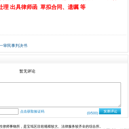
处理
出具律师函
草拟合同、遗嘱
等
一审民事判决书
暂无评论
点击获取验证码
(
0
/500)
性律师事物所，是宝坻区目前规模较大、法律服务较齐全的综合所。