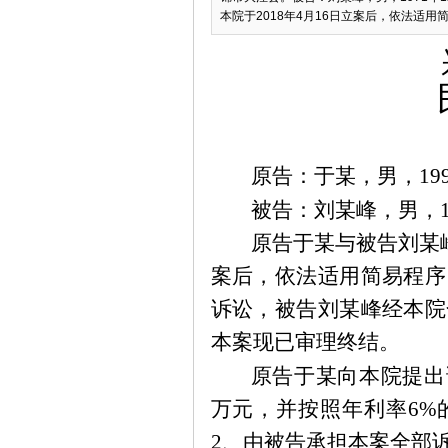
本院于2018年4月16日立案后，依法适用简
原告：于
某
，男，
1
被告：刘
某
峰，男，
原告于
某
与被告刘
某
案后，依法适用简易程序
诉讼，被告刘
某
峰经本院
本案现已审理终结。
原告于
某
向本院提出
万元，并按照年利率6%
2、由被告承担本案全部