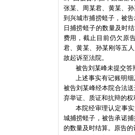
张
某
、周
某
君、黄
某
、孙
到兴城市捕捞蛏子，被告
日捕捞蛏子的数量及时结
费用，截止目前仍欠原告
君、黄
某
、孙
某
刚等五人
故起诉至法院。
被告刘
某
峰未提交答
上述事实有记账明细
被告刘
某
峰经本院合法送
弃举证、质证和抗辩的权
本院经审理认定事实
城捕捞蛏子，被告承诺捕
的数量及时结算。原告的