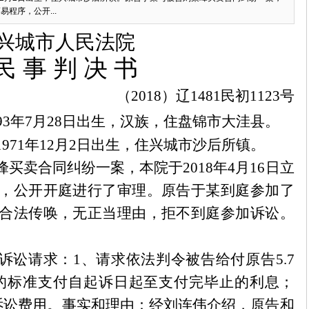
易程序，公开...
兴城市人民法院
民
事
判
决
书
（
2018）辽1481民初1123号
993年7月28日出生，汉族，住盘锦市大洼县。
1971年12月2日出生，住兴城市沙后所镇。
峰买卖合同纠纷一案，本院于
2018年4月16日立
，公开开庭进行了审理。原告于
某
到庭参加了
合法传唤，无正当理由，拒不到庭参加诉讼。
诉讼请求：
1、请求依法判令被告给付原告5.7
的标准支付自起诉日起至支付完毕止的利息；
诉讼费用。事实和理由：经刘连伟介绍，原告和