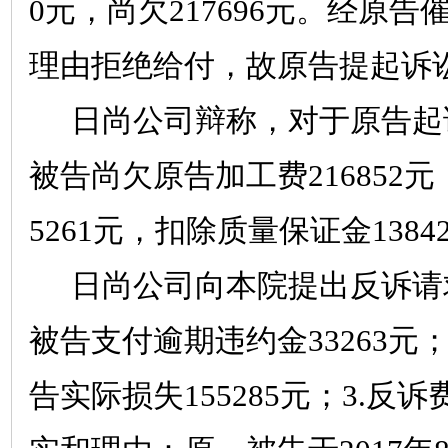
0
元，尚欠
217696
元。经原告
理由拒绝给付，故原告提起诉
日尚公司辩称，对于原告起
被告尚欠原告加工费
216852
元
5261
元，扣除质量保证金
13842
日尚公司向本院提出反诉请
被告支付逾期违约金
33263
元
告实际损失
155285
元；
3.
反诉