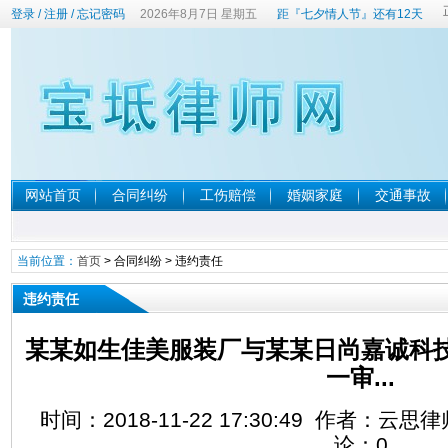
登录
/
注册
/
忘记密码
2026年8月7日 星期五
距『七夕情人节』还有12天
网站首页
合同纠纷
工伤赔偿
婚姻家庭
交通事故
当前位置：
首页
>
合同纠纷
>
违约责任
违约责任
某某如生佳美服装厂与某某日尚嘉诚科
一审...
时间：2018-11-22 17:30:49 作者：云
论：
0