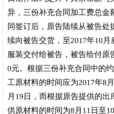
异，三份补充合同加工费总金
同签订后，原告陆续从被告处
续向被告交货，至
2017
年
10
月
服装交付给被告，被告给付原
0
元。根据三份补充合同中的约
工原材料的时间应为
2017
年
8
月
19
日，而根据原告提供的出
供原材料的时间为
8
月
11
日至
1