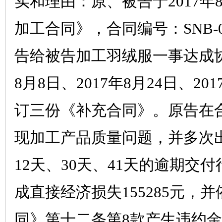
实和理由：原、被告于
2017
年
加工合同》，合同编号：
SNB-
告给被告加工羽绒服一事达成
8
月
8
日、
2017
年
8
月
24
日、
201
订三份《补充合同》。原告在
现加工产品质量问题，并多次
12
天、
30
天、
41
天的逾期交付
成直接经济损失
155285
元，并
同》第十二条第
8
款产生违约金