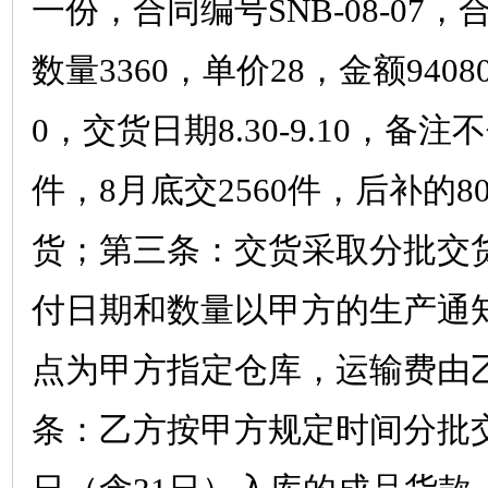
一份，合同编号
SNB-08-07
，
数量
3360
，单价
28
，金额
9408
0
，交货日期
8.30-9.10
，备注不
件，
8
月底交
2560
件，后补的
8
货；第三条：交货采取分批交
付日期和数量以甲方的生产通
点为甲方指定仓库，运输费由
条：乙方按甲方规定时间分批