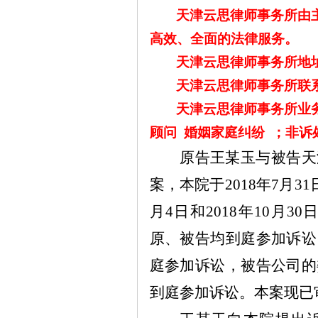
天津云思律师事务所由
高效、全面的法律服务。
天津云思律师事务所地
天津云思律师事务所联
天津云思律师事务所业
顾问
婚姻家庭纠纷
；非诉
原告王
某
玉与被告天
案，本院于
2018
年
7
月
31
月
4
日和
2018
年
10
月
30
原、被告均到庭参加诉讼
庭参加诉讼，被告公司的
到庭参加诉讼。本案现已