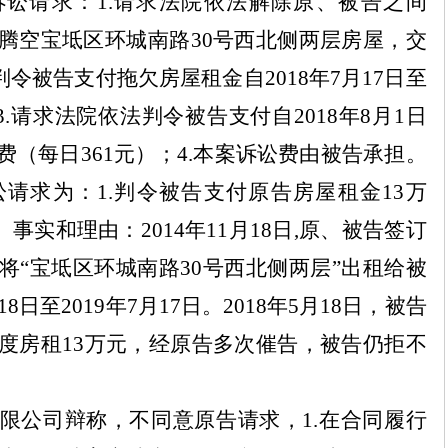
诉讼请求：
1.
请求法院依法解除原、被告之间
腾空宝坻区环城南路
30
号西北侧两层房屋，交
判令被告支付拖欠房屋租金自
2018
年
7
月
17
日至
3.
请求法院依法判令被告支付自
2018
年
8
月
1
日
费（每日
361
元）；
4.
本案诉讼费由被告承担。
讼请求为：
1.
判令被告支付原告房屋租金
13
万
。事实和理由：
2014
年
11
月
18
日
,
原、被告签订
将
“
宝坻区环城南路
30
号西北侧两层
”
出租给被
18
日至
2019
年
7
月
17
日。
2018
年
5
月
18
日，被告
度房租
13
万元，经原告多次催告，被告仍拒不
限公司辩称，不同意原告请求，
1.
在合同履行