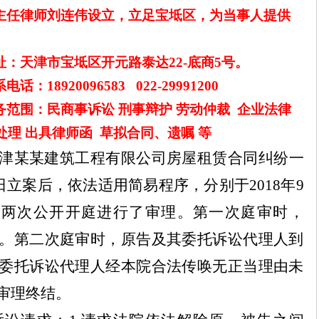
主任律师刘连伟设立，立足宝坻区，为当事人提供
址：天津市宝坻区开元路泰达
2
2
-底商5号。
系电话：
1
8920096583 022
-
29991200
务范围：民商事诉讼
刑事辩护
劳动仲裁
企业法律
处理
出具律师函
草拟合同、遗嘱
等
津
某某
建筑工程有限公司房屋租赁合同纠纷一
日立案后，依法适用简易程序，分别于
2018
年
9
日两次公开开庭进行了审理。第一次庭审时，
。第二次庭审时，原告及其委托诉讼代理人到
委托诉讼代理人经本院合法传唤无正当理由未
审理终结。