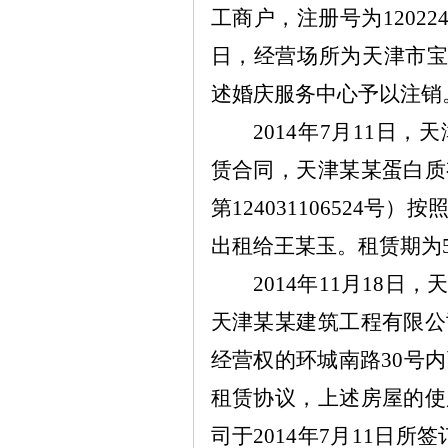
工商户，注册号为
12022
日，经营场所为天津市
述婚庆服务中心予以注销
2014
年
7
月
11
日，天
赁合同，天津
某某
蛋白质
第
124031106524
号）按
出租给王
某
玉。租赁期为
2014
年
11
月
18
日，
天津
某某
建筑工程有限公
经营权的环城南路
30
号内
租赁协议，上述房屋的使
司于
2014
年
7
月
11
日所签