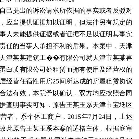
自己提出的诉讼请求所依据的事实或者反驳对
，应当提供证据加以证明，但法律另有规定的
事人未能提供证据或者证据不足以证明其事实
责任的当事人承担不利的后果。本案中，天津
天津
某某
建筑工
��
有限公司就天津市
某某
喜
蛋白质有限公司处租赁而拥有使用及经营权的
层经营住宿性用房
25
间所达成的房屋租赁协议
合法有效，本院予以确认，双方均应按照合同
据查明事实可知，原告王
某
玉系天津市宝坻区
经营者，系个体工商户，
2015
年
7
月
24
日，上述
故此原告王
某
玉系本案的适格主体。根据庭审