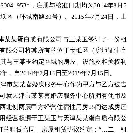
460041953
*
，注册与核准日期均为
2014
年
8
月
5
宝坻区（环城南路
30
号）。
2015
年
7
月
24
日，上
。
津
某某
蛋白质有限公司与王
某
玉签订了一份租
有限公司将其所有的位于宝坻区（房地证津字
照其与王
某
玉约定区域的房屋、设施及相关权利
5
年，自
2014
年
7
月
16
日至
2019
年
7
月
15
日。
天津市
某某
喜婚庆服务中心作为甲方与乙方被告
司就天津市
某某
喜婚庆服务中心所拥有使用及
西北侧两层甲方经营住宿性用房
25
间达成房屋
用经营权源于王
某
玉与天津
某某
蛋白质有限公
订的租赁合同。房屋租赁协议约定：
“…
二、租