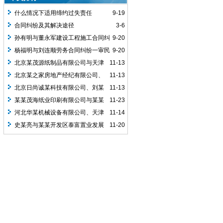
什么情况下适用缔约过失责任
9-19
合同纠纷及其解决途径
3-6
孙有明与董永军建设工程施工合同纠
9-20
纷一审民事判决书
杨福明与刘连顺劳务合同纠纷一审民
9-20
事判决书
北京某茂源纸制品有限公司与天津
11-13
市某海纸业印刷有限公司买卖合纠纷一案
北京某之家房地产经纪有限公司、
11-13
同
史某亮商品房销售合同纠纷二审民...
北京日尚诚某科技有限公司、刘某
11-13
祥加工合同纠纷二审民事判决书
某某茂海纸业印刷有限公司与某某
11-23
华林机械设备有限公司买卖合同...
河北华某机械设备有限公司、天津
11-14
市茂某纸业印刷有限公司买卖合同...
史某亮与某某开发区泰富置业发展
11-20
有限公司、某某金之家房地产经纪..