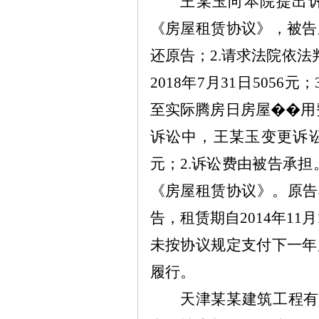
王
某
玉向本院提出
《房屋租赁协议》，被告
还原告；
2.
请求法院依法
2018
年
7
月
31
日
5056
元；
至实际腾房日房屋
��
用
诉讼中，王
某
玉变更诉
元；
2.
诉讼费由被告承担
《房屋租赁协议》。原告
告，租赁期自
2014
年
11
月
未按协议规定支付下一年
履行。
天津
某某
建筑工程有