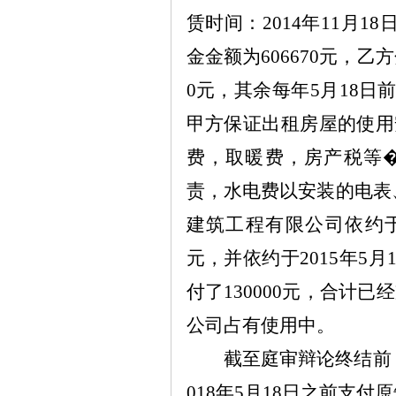
赁时间：
2014
年
11
月
18
金金额为
606670
元，乙方
0
元，其余每年
5
月
18
日
甲方保证出租房屋的使用
费，取暖费，房产税等
责，水电费以安装的电表
建筑工程有限公司依约
元，并依约于
2015
年
5
月
付了
130000
元，合计已经
公司占有使用中。
截至庭审辩论终结前
018
年
5
月
18
日之前支付原