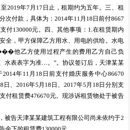
日至
2019
年
7
月
17
日止，租期约为五年。三、租
分次付款，具体为：
2014
年
11
月
18
日前付
8667
前支付
130000
元。四、其他事项：
1.
在租赁期内
安全，甲方保障乙方用水、用电的供给。水电
���
他乙方使用过程产生的费用乙方自己负
、水表表字为准
…
。
”
。协议签订后，天津
某某
于
2014
年
11
月
18
日前支付婚庆服务中心
86670
18
日、
2016
年
5
月
18
日、
2017
年
5
月
18
日分别支
支付租赁费
476670
元。现涉诉租赁物处于被告
，被告天津
某某
建筑工程有限公司尚未依约于
2
告余下的租赁费
130000
元。