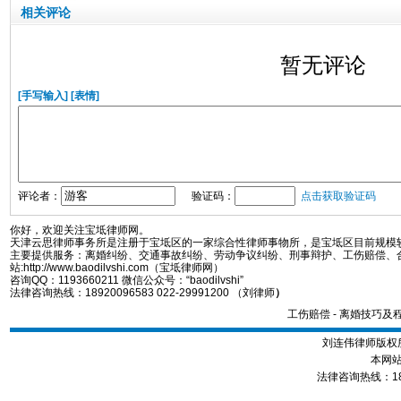
相关评论
暂无评论
[手写输入]
[表情]
评论者：
验证码：
点击获取验证码
你好，欢迎关注宝坻律师网。
天津云思律师事务所是注册于宝坻区的一家综合性律师事物所，是宝坻区目前规模
主要提供服务：离婚纠纷、交通事故纠纷、劳动争议纠纷、刑事辩护、工伤赔偿、
站:http://www.baodilvshi.com（宝坻律师网）
咨询QQ：1193660211 微信公众号：“baodilvshi”
法律咨询热线：18920096583 022-29991200 （刘律师
）
工伤赔偿
-
离婚技巧及
刘连伟律师版权所
本网站
法律咨询热线：1892