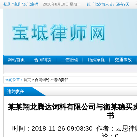
登录
/
注册
/
忘记密码
2026年8月10日 星期一
距『七夕情人节』还有9天
网站首页
合同纠纷
工伤赔偿
婚姻家庭
交通事故
当前位置：
首页
>
合同纠纷
>
违约责任
违约责任
某某翔龙腾达饲料有限公司与衡某稳买
书
时间：2018-11-26 09:03:30 作者：云
论：
0