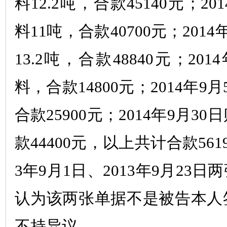
料
12.2
吨，合款
45140
元；
201
料
11
吨，合款
40700
元；
2014
13.2
吨，合款
48840
元；
2014
料，合款
14800
元；
2014
年
9
月
合款
25900
元；
2014
年
9
月
30
日
款
44400
元，以上共计合款
561
3
年
9
月
1
日、
2013
年
9
月
23
日两
认为该两张单据不是被告本人
不持异议。