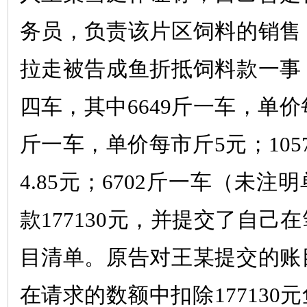
务员，负责该片区饲料的销售
拉走被告成鱼折抵饲料款一事
四车，其中
6649
斤一车，单价
斤一车，单价每市斤
5
元；
105
4.85
元；
6702
斤一车（未注明
款
177130
元，并提交了自己在
目清单。原告对王某提交的账
在请求的数额中扣除
177130
元