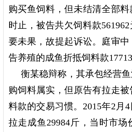
购买鱼饲料，但未结清全部料
时止，被告共欠饲料款
561962
要未果，故提起诉讼。庭审中
告养殖的成鱼折抵饲料款
1771
衡
某
稳辩称，其承包经营鱼
购饲料属实，但原告有拉走被
料款的交易习惯。
2015
年
2
月
4
拉走成鱼
29984
斤，当时市场