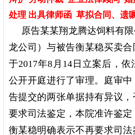
处理
出具律师函
草拟合同、遗
原告
某某
翔龙腾达饲料有限
龙公司）与被告衡
某
稳买卖合
于
2017
年
8
月
14
日立案后，依
公开开庭进行了审理。庭审中
告提交的两张单据持有异议，
要求司法鉴定，本院准许鉴定
衡
某
稳明确表示不再要求司法