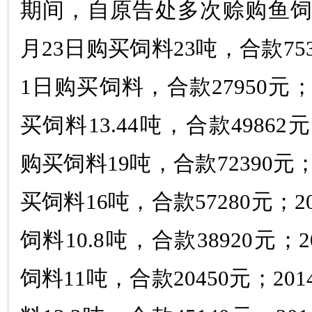
期间，自原告处多次赊购鱼
月
23
日购买饲料
23
吨，合款
75
1
日购买饲料，合款
27950
元
买饲料
13.44
吨，合款
49862
元
购买饲料
19
吨，合款
72390
元
买饲料
16
吨，合款
57280
元；
2
饲料
10.8
吨，合款
38920
元；
2
饲料
11
吨，合款
20450
元；
201