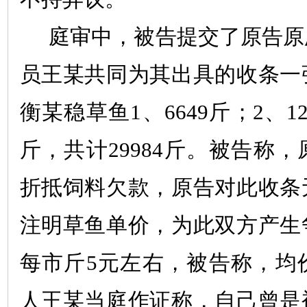
庭审中，被告提交了原告原
员王某共同为其出具的收条一
衡
某
稳草鱼
1
、
6649
斤；
2
、
1
斤，共计
29984
斤。被告称，
折抵饲料欠款，原告对此收条
注明草鱼单价，为此双方产生
每市斤
5
元左右，被告称，均
人王某当庭作证称，自己曾是