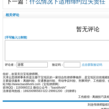
下一篇：
什么情况下适用缔约过失责任
相关评论
暂无评论
[手写输入]
[表情]
评论者：
验证码：
点击获取验证码
你好，欢迎关注宝坻律师网。
天津云思律师事务所是注册于宝坻区的一家综合性律师事物所，是宝坻区目前规模
主要提供服务：离婚纠纷、交通事故纠纷、劳动争议纠纷、刑事辩护、工伤赔偿、
站:http://www.baodilvshi.com（宝坻律师网）
咨询QQ：1193660211 微信公众号：“baodilvshi”
法律咨询热线：18920096583 022-29991200 （刘律师
）
工伤赔偿
-
离婚技巧及
刘连伟律师版权所