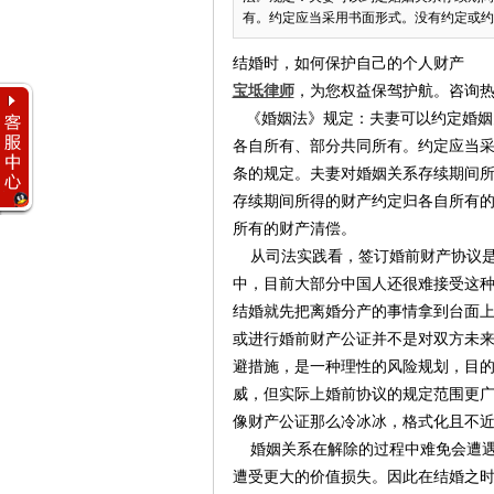
有。约定应当采用书面形式。没有约定或约定
结婚时，如何保护自己的个人财产
宝坻律师
，为您权益保驾护航。咨询热线：
《婚姻法》规定：夫妻可以约定婚姻
各自所有、部分共同所有。约定应当
条的规定。夫妻对婚姻关系存续期间
存续期间所得的财产约定归各自所有
所有的财产清偿。
从司法实践看，签订婚前财产协议
中，目前大部分中国人还很难接受这
结婚就先把离婚分产的事情拿到台面
或进行婚前财产公证并不是对双方未
避措施，是一种理性的风险规划，目的
威，但实际上婚前协议的规定范围更
像财产公证那么冷冰冰，格式化且不
婚姻关系在解除的过程中难免会遭遇
遭受更大的价值损失。因此在结婚之