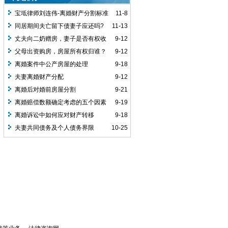
宝坻律师刘连伟-离婚财产分割标准
11-8
同居期间夫亡留下债妻子应还吗?
11-13
丈夫向二奶赠房，妻子是否有权收
9-12
回？
父母出资购房，房屋所有权归谁？
9-12
离婚案件中公产房屋的处理
9-18
夫妻离婚财产分配
9-12
离婚后对婚前房屋分割
9-21
离婚赔偿数额确定考虑的五个因素
9-19
离婚诉讼中如何应对财产转移
9-18
夫妻共同债务及个人债务界限
10-25