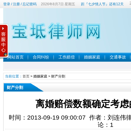
登录
/
注册
/
忘记密码
2026年8月7日 星期五
距『七夕情人节』还有12天
网站首页
合同纠纷
工伤赔偿
婚姻家庭
交通事故
当前位置：
首页
>
婚姻家庭
>
财产分割
财产分割
离婚赔偿数额确定考虑
时间：2013-09-19 09:00:07 作者：刘
论：
1