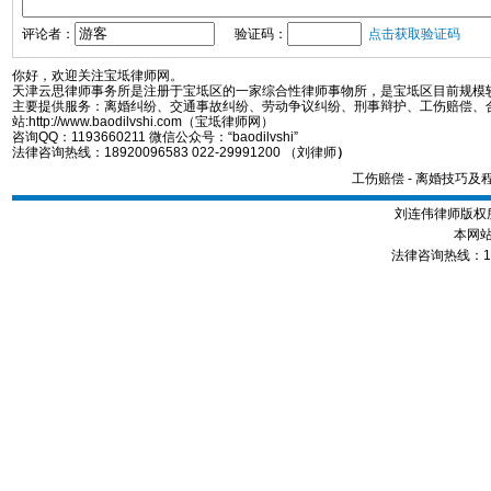
评论者：
验证码：
点击获取验证码
你好，欢迎关注宝坻律师网。
天津云思律师事务所是注册于宝坻区的一家综合性律师事物所，是宝坻区目前规模
主要提供服务：离婚纠纷、交通事故纠纷、劳动争议纠纷、刑事辩护、工伤赔偿、
站:http://www.baodilvshi.com（宝坻律师网）
咨询QQ：1193660211 微信公众号：“baodilvshi”
法律咨询热线：18920096583 022-29991200 （刘律师
）
工伤赔偿
-
离婚技巧及
刘连伟律师版权所
本网站
法律咨询热线：1892