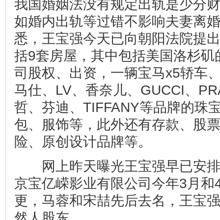
我国婚姻法没有规定出轨是少分
如婚内出轨等过错不影响夫妻离
悉，王宝强今天已向朝阳法院提
括9套房屋，其中包括美国洛杉矶
司股权、出资，一辆宝马x5轿车
马仕、LV、香奈儿、GUCCI、P
哲、芬迪、TIFFANY等品牌的
包、服饰等，此外还有存款、股
险、原创设计品牌等。
网上昨天曝光王宝强早已安排
京宝亿嵘影业有限公司今年3月和
更，马蓉和宋喆先后去名，王宝
然人股东。