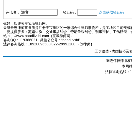
评论者：
验证码：
点击获取验证码
你好，欢迎关注宝坻律师网。
天津云思律师事务所是注册于宝坻区的一家综合性律师事物所，是宝坻区目前规模
主要提供服务：离婚纠纷、交通事故纠纷、劳动争议纠纷、刑事辩护、工伤赔偿、
站:http://www.baodilvshi.com（宝坻律师网）
咨询QQ：1193660211 微信公众号：“baodilvshi”
法律咨询热线：18920096583 022-29991200 （刘律师
）
工伤赔偿
-
离婚技巧及
刘连伟律师版权所
本网站
法律咨询热线：1892