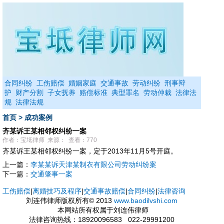
合同纠纷
工伤赔偿
婚姻家庭
交通事故
劳动纠纷
刑事辩
护
财产分割
子女抚养
赔偿标准
典型罪名
劳动仲裁
法律法
规
法律法规
首页
>
成功案例
齐某诉王某相邻权纠纷一案
作者：宝坻律师 来源： 查看：770
齐某诉王某相邻权纠纷一案，定于2013年11月5号开庭。
上一篇：
李某某诉天津某制衣有限公司劳动纠纷案
下一篇：
交通肇事一案
工伤赔偿
|
离婚技巧及程序
|
交通事故赔偿
|
合同纠纷
|
法律咨询
刘连伟律师版权所有© 2013
www.baodilvshi.com
本网站所有权属于刘连伟律师
法律咨询热线：18920096583 022-29991200