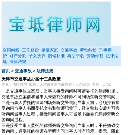
合同纠纷
工伤赔偿
婚姻家庭
交通事故
劳动纠纷
刑事辩
护
财产分割
子女抚养
赔偿标准
典型罪名
劳动仲裁
法律法
规
法律法规
首页
>
交通事故
>
法律法规
天津市交通事故办案十三条政策
作者：法律咨询 来源：天津市交通事故办案十三条政策 查看：1752
一是交通事故立案后，当事人接受询问时可请委托的律师到场，
交通事故立案前和当事人未委托的律师不可到场旁听交警询问。
二是当事人委托的律师到场旁听交警询问当事人前，必须持有接
受询问当事人书面委托文书和律师职业证，经交警核实后方可旁
听询问当事人过程，接受询问当事人可当场书面委托律师旁听交
警询问过程。
三是接受当事人委托的律师旁听交警询问当事人时，不得妨碍交
警询问，遇委托的律师在旁听询问当事人时有暗示、提示、阻止