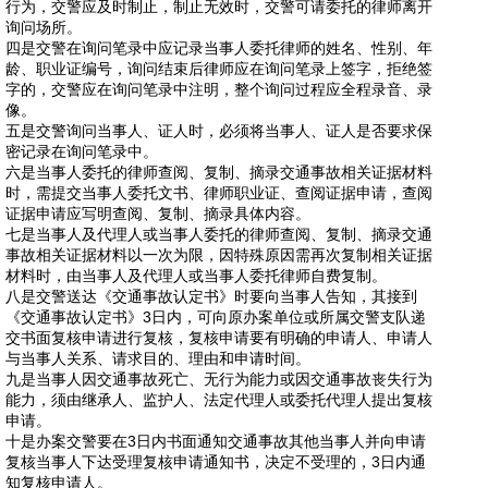
行为，交警应及时制止，制止无效时，交警可请委托的律师离开
询问场所。
四是交警在询问笔录中应记录当事人委托律师的姓名、性别、年
龄、职业证编号，询问结束后律师应在询问笔录上签字，拒绝签
字的，交警应在询问笔录中注明，整个询问过程应全程录音、录
像。
五是交警询问当事人、证人时，必须将当事人、证人是否要求保
密记录在询问笔录中。
六是当事人委托的律师查阅、复制、摘录交通事故相关证据材料
时，需提交当事人委托文书、律师职业证、查阅证据申请，查阅
证据申请应写明查阅、复制、摘录具体内容。
七是当事人及代理人或当事人委托的律师查阅、复制、摘录交通
事故相关证据材料以一次为限，因特殊原因需再次复制相关证据
材料时，由当事人及代理人或当事人委托律师自费复制。
八是交警送达《交通事故认定书》时要向当事人告知，其接到
《交通事故认定书》3日内，可向原办案单位或所属交警支队递
交书面复核申请进行复核，复核申请要有明确的申请人、申请人
与当事人关系、请求目的、理由和申请时间。
九是当事人因交通事故死亡、无行为能力或因交通事故丧失行为
能力，须由继承人、监护人、法定代理人或委托代理人提出复核
申请。
十是办案交警要在3日内书面通知交通事故其他当事人并向申请
复核当事人下达受理复核申请通知书，决定不受理的，3日内通
知复核申请人。