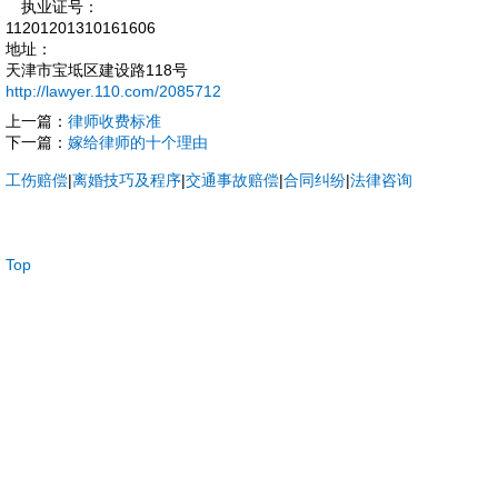
执业证号：
11201201310161606
地址：
天津市宝坻区建设路118号
http://lawyer.110.com/2085712
上一篇：
律师收费标准
下一篇：
嫁给律师的十个理由
工伤赔偿
|
离婚技巧及程序
|
交通事故赔偿
|
合同纠纷
|
法律咨询
Top