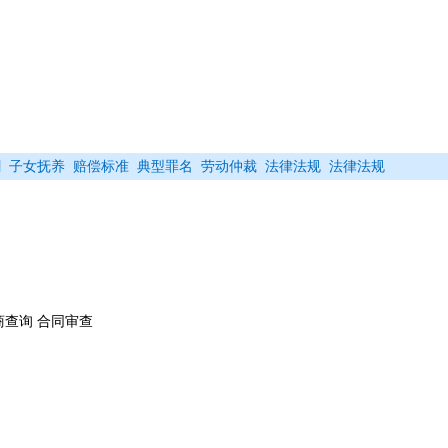
割
子女抚养
赔偿标准
典型罪名
劳动仲裁
法律法规
法律法规
商查询 合同审查