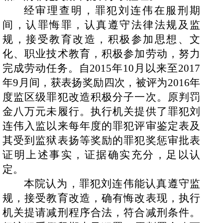
经审理查明，罪犯刘连伟在服刑期
间，认罪悔罪，认真遵守法律法规及监
规，接受教育改造，积极参加思想、文
化、职业技术教育，积极参加劳动，努力
完成劳动任务。自
2015
年
10
月以来至
2017
年
9
月间，获表扬奖励四次，被评为
2016
年
度监区级罪犯改造积极分子一次。原判罚
金八万元未履行。执行机关提供了罪犯刘
连伟入监以来每年度的罪犯评审鉴定表及
其受到监狱表扬等奖励的罪犯奖惩审批表
证明上述事实，证据确实充分，足以认
定。
本院认为，罪犯刘连伟能认真遵守监
规，接受教育改造，确有悔改表现，执行
机关提请减刑程序合法，符合减刑条件。