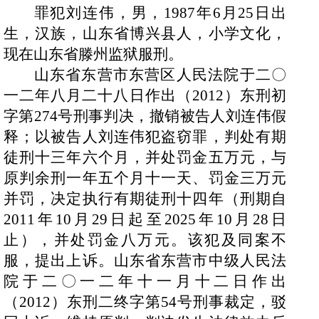
罪犯刘连伟，男，
1987
年
6
月
25
日出
生，汉族，山东省博兴县人，小学文化，
现在山东省滕州监狱服刑。
山东省东营市东营区人民法院于二〇
一二年八月二十八日作出（
2012
）东刑初
字第
274
号刑事判决，撤销被告人刘连伟假
释；以被告人刘连伟犯盗窃罪，判处有期
徒刑十三年六个月，并处罚金五万元，与
原判余刑一年五个月十一天、罚金三万元
并罚，决定执行有期徒刑十四年（刑期自
2011
年
10
月
29
日起至
2025
年
10
月
28
日
止），并处罚金八万元。该犯及同案不
服，提出上诉。山东省东营市中级人民法
院于二〇一二年十一月十二日作出
（
2012
）东刑二终字第
54
号刑事裁定，驳