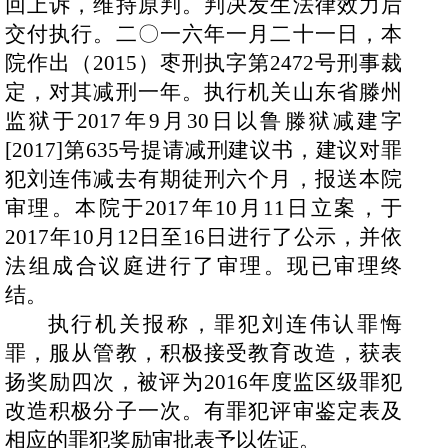
回上诉，维持原判。判决发生法律效力后
交付执行。二〇一六年一月二十一日，本
院作出（
2015
）枣刑执字第
2472
号刑事裁
定，对其减刑一年。执行机关山东省滕州
监狱于
2017
年
9
月
30
日以鲁滕狱减建字
[2017]
第
635
号提请减刑建议书，建议对罪
犯刘连伟减去有期徒刑六个月，报送本院
审理。本院于
2017
年
10
月
11
日立案，于
2017
年
10
月
12
日至
16
日进行了公示，并依
法组成合议庭进行了审理。现已审理终
结。
执行机关报称，罪犯刘连伟认罪悔
罪，服从管教，积极接受教育改造，获表
扬奖励四次，被评为
2016
年度监区级罪犯
改造积极分子一次。有罪犯评审鉴定表及
相应的罪犯奖励审批表予以佐证。