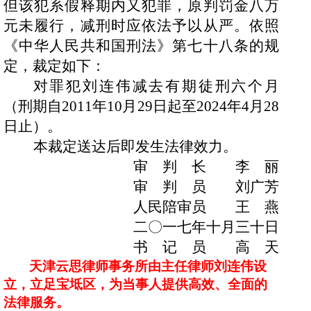
但该犯系假释期内又犯罪，原判罚金八万
元未履行，减刑时应依法予以从严。依照
《中华人民共和国刑法》第七十八条的规
定，裁定如下：
对罪犯刘连伟减去有期徒刑六个月
（刑期自
2011
年
10
月
29
日起至
2024
年
4
月
28
日止）。
本裁定送达后即发生法律效力。
审 判 长 李 丽
审 判 员 刘广芳
人民陪审员 王 燕
二〇一七年十月三十日
书 记 员 高 天
天津云思律师事务所由主任律师刘连伟设
立，立足宝坻区，为当事人提供高效、全面的
法律服务。