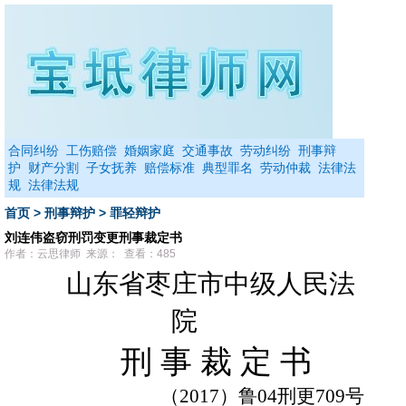
合同纠纷
工伤赔偿
婚姻家庭
交通事故
劳动纠纷
刑事辩
护
财产分割
子女抚养
赔偿标准
典型罪名
劳动仲裁
法律法
规
法律法规
首页
>
刑事辩护
>
罪轻辩护
刘连伟盗窃刑罚变更刑事裁定书
作者：云思律师 来源： 查看：485
山东省枣庄市中级人民法
院
刑
事
裁
定
书
（
2017
）鲁
04
刑更
709
号