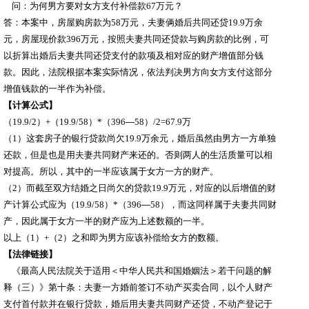
问：为何男方要对女方支付补偿款
67
万元？
答：本案中，房屋购房款为
58
万元，夫妻俩婚后共同还贷
19.9
万余
元，房屋现价款
396
万元，按照夫妻共同还贷款与购房款的比例，可
以折算出婚后夫妻共同还贷支付的款项及相对应的财产增值部分钱
款。因此，法院根据本案实际情况，依法判决男方向女方支付这部分
增值钱款的一半作为补偿。
【计算公式】
（
19.9/2
）
+
（
19.9/58
）
*
（
396
—
58
）
/2=67.9
万
（
1
）这套房子的银行贷款尚欠
19.9
万余元，婚后虽然由男方一方单独
还款，但是也是用夫妻共同财产来还的。否则两人的生活质量可以相
对提高。所以，其中的一半应该属于女方一方的财产。
（
2
）而截至双方结婚之日尚欠的贷款
19.9
万元，对应的以后增值的财
产计算公式应为（
19.9/58
）
*
（
396
—
58
），而这同样属于夫妻共同财
产，因此属于女方一半的财产应为上述数额的一半。
以上（
1
）
+
（
2
）之和即为男方应该补偿给女方的数额。
【法律链接】
《最高人民法院关于适用＜中华人民共和国婚姻法＞若干问题的解
释（三）》第十条：夫妻一方婚前签订不动产买卖合同，以个人财产
支付首付款并在银行贷款，婚后用夫妻共同财产还贷，不动产登记于