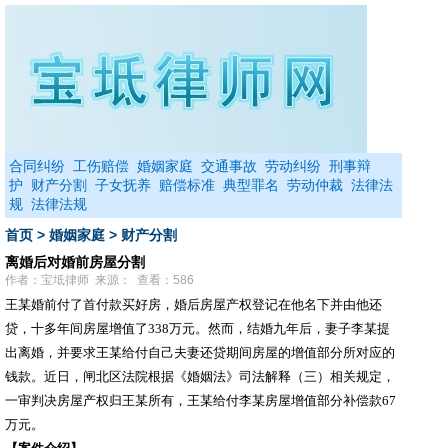
合同纠纷
工伤赔偿
婚姻家庭
交通事故
劳动纠纷
刑事辩
护
财产分割
子女抚养
赔偿标准
典型罪名
劳动仲裁
法律法
规
法律法规
首页
>
婚姻家庭
>
财产分割
离婚后对婚前房屋分割
作者：宝坻律师 来源： 查看：586
王某婚前付了首付款买好房，婚后房屋产权登记在他名下并由他还
贷，十多年间房屋增值了
338
万元。然而，结婚九年后，妻子李某提
出离婚，并要求王某给付自己夫妻还贷期间房屋的增值部分所对应的
钱款。近日，闸北区法院根据《婚姻法》司法解释（三）相关规定，
一审判决房屋产权归王某所有，王某给付李某房屋增值部分补偿款
67
万元。