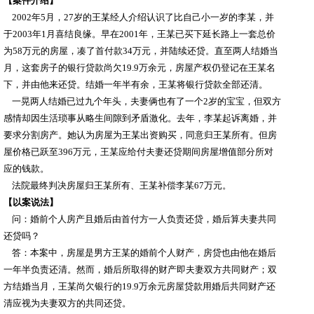
【案件介绍】
2002
年
5
月，
27
岁的王某经人介绍认识了比自己小一岁的李某，并
于
2003
年
1
月喜结良缘。早在
2001
年，王某已买下延长路上一套总价
为
58
万元的房屋，凑了首付款
34
万元，并陆续还贷。直至两人结婚当
月，这套房子的银行贷款尚欠
19.9
万余元，房屋产权仍登记在王某名
下，并由他来还贷。结婚一年半有余，王某将银行贷款全部还清。
一晃两人结婚已过九个年头，夫妻俩也有了一个
2
岁的宝宝，但双方
感情却因生活琐事从略生间隙到矛盾激化。去年，李某起诉离婚，并
要求分割房产。她认为房屋为王某出资购买，同意归王某所有。但房
屋价格已跃至
396
万元，王某应给付夫妻还贷期间房屋增值部分所对
应的钱款。
法院最终判决房屋归王某所有、王某补偿李某
67
万元。
【以案说法】
问：婚前个人房产且婚后由首付方一人负责还贷，婚后算夫妻共同
还贷吗？
答：本案中，房屋是男方王某的婚前个人财产，房贷也由他在婚后
一年半负责还清。然而，婚后所取得的财产即夫妻双方共同财产；双
方结婚当月，王某尚欠银行的
19.9
万余元房屋贷款用婚后共同财产还
清应视为夫妻双方的共同还贷。