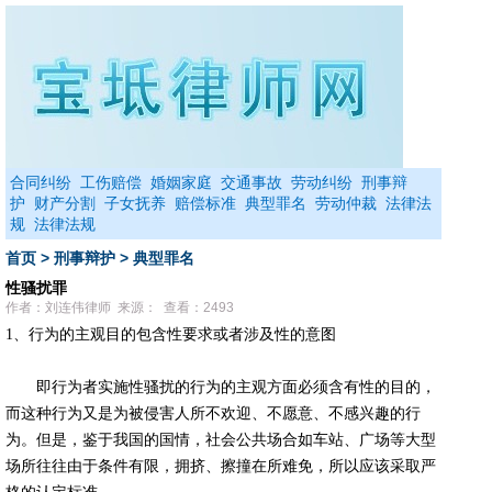
合同纠纷
工伤赔偿
婚姻家庭
交通事故
劳动纠纷
刑事辩
护
财产分割
子女抚养
赔偿标准
典型罪名
劳动仲裁
法律法
规
法律法规
首页
>
刑事辩护
>
典型罪名
性骚扰罪
作者：刘连伟律师 来源： 查看：2493
1、行为的主观目的包含性要求或者涉及性的意图
即行为者实施性骚扰的行为的主观方面必须含有性的目的，
而这种行为又是为被侵害人所不欢迎、不愿意、不感兴趣的行
为。但是，鉴于我国的国情，社会公共场合如车站、广场等大型
场所往往由于条件有限，拥挤、擦撞在所难免，所以应该采取严