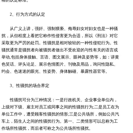
格的认定标准。
2、行为方式的认定
从广义上讲，强奸、强制猥亵、侮辱妇女对妇女也是一种骚
扰，从但程度上看把它称作性侵害更为合适，所以《刑法》对它
采取更为严厉的处罚。性骚扰是相对较轻的一种性侵犯行为。性
骚扰通常是骚扰者向被骚扰者做出不受欢迎的与性有关的语言或
举动,包括身体接触、言语、图文展示、眼神及姿势等，如：讲黄
色笑话、评头论足、展示色情图片、刊物及用品，询问性隐私、
约会、色迷迷的眼光、性姿势、身体触碰、暴露性器官等。
3、性骚扰的场合界定
性骚扰可分为三种情况：一是行政机关、企业事业单位内，
上级对下级、雇主对员工或同事之间的性骚扰行为;二是员工在为
单位工作中，遭受顾客性骚扰的情形;三是公共场所，例如公共汽
车上，陌生人之间的性骚扰行为。第一、二类情形可以总称为工
作场所性骚扰，而后者可称之为公共场所性骚扰。