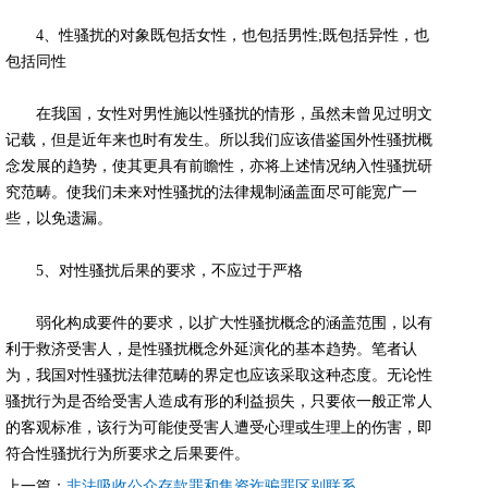
4、性骚扰的对象既包括女性，也包括男性;既包括异性，也
包括同性
在我国，女性对男性施以性骚扰的情形，虽然未曾见过明文
记载，但是近年来也时有发生。所以我们应该借鉴国外性骚扰概
念发展的趋势，使其更具有前瞻性，亦将上述情况纳入性骚扰研
究范畴。使我们未来对性骚扰的法律规制涵盖面尽可能宽广一
些，以免遗漏。
5、对性骚扰后果的要求，不应过于严格
弱化构成要件的要求，以扩大性骚扰概念的涵盖范围，以有
利于救济受害人，是性骚扰概念外延演化的基本趋势。笔者认
为，我国对性骚扰法律范畴的界定也应该采取这种态度。无论性
骚扰行为是否给受害人造成有形的利益损失，只要依一般正常人
的客观标准，该行为可能使受害人遭受心理或生理上的伤害，即
符合性骚扰行为所要求之后果要件。
上一篇：
非法吸收公众存款罪和集资诈骗罪区别联系