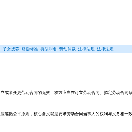
割
子女抚养
赔偿标准
典型罪名
劳动仲裁
法律法规
法律法规
订立或者变更劳动合同的无效。双方应当在订立劳动合同、拟定劳动合同
立应遵循公平原则，核心含义就是要求劳动合同当事人的权利与义务相一