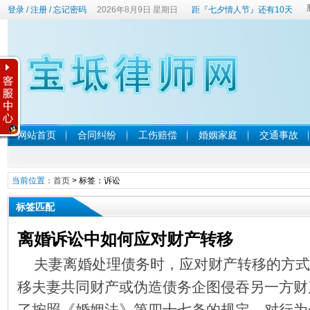
登录
/
注册
/
忘记密码
2026年8月9日 星期日
距『七夕情人节』还有10天
网站首页
合同纠纷
工伤赔偿
婚姻家庭
交通事故
当前位置：
首页
> 标签：诉讼
标签匹配
离婚诉讼中如何应对财产转移
夫妻离婚处理债务时，应对财产转移的方
移夫妻共同财产或伪造债务企图侵吞另一方
了按照《婚姻法》第四十七条的规定，对行为