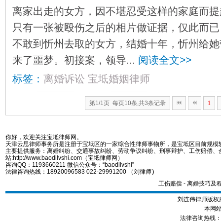
离家出走的女方，因不堪忍受这样的家庭而提
只有一张被殴伤之后的相片做证据，仅此而已
不敢到忻州去取的女方，结婚十年，忻州给她
来了噩梦。初接案，领导...
阅读全文>>
标签：
离婚诉讼
宝坻婚姻律师
第1/1页 每页10条,共3条记录
1
你好，欢迎关注宝坻律师网。
天津云思律师事务所是注册于宝坻区的一家综合性律师事物所，是宝坻区目前规模
主要提供服务：离婚纠纷、交通事故纠纷、劳动争议纠纷、刑事辩护、工伤赔偿、
站:http://www.baodilvshi.com（宝坻律师网）
咨询QQ：1193660211 微信公众号：“baodilvshi”
法律咨询热线：18920096583 022-29991200 （刘律师
）
工伤赔偿
-
离婚技巧及
刘连伟律师版权所
本网站
法律咨询热线：189