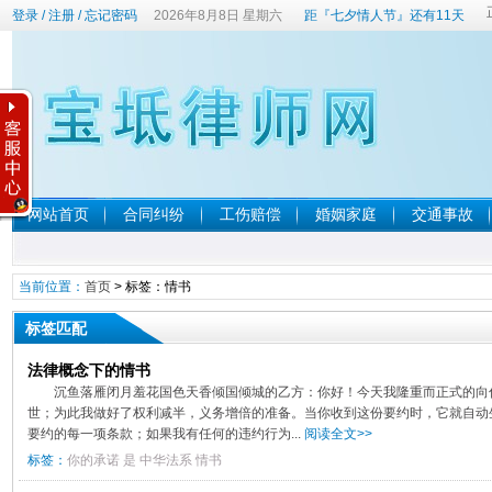
登录
/
注册
/
忘记密码
2026年8月8日 星期六
距『七夕情人节』还有11天
网站首页
合同纠纷
工伤赔偿
婚姻家庭
交通事故
当前位置：
首页
> 标签：情书
标签匹配
法律概念下的情书
沉鱼落雁闭月羞花国色天香倾国倾城的乙方：你好！今天我隆重而正式的向
世；为此我做好了权利减半，义务增倍的准备。当你收到这份要约时，它就自动
要约的每一项条款；如果我有任何的违约行为...
阅读全文>>
标签：
你的承诺
是
中华法系
情书