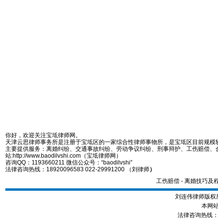
你好，欢迎关注宝坻律师网。
天津云思律师事务所是注册于宝坻区的一家综合性律师事物所，是宝坻区目前规模
主要提供服务：离婚纠纷、交通事故纠纷、劳动争议纠纷、刑事辩护、工伤赔偿、
站:http://www.baodilvshi.com（宝坻律师网）
咨询QQ：1193660211 微信公众号：“baodilvshi”
法律咨询热线：18920096583 022-29991200 （刘律师
）
工伤赔偿
-
离婚技巧及
刘连伟律师版权所
本网站
法律咨询热线：189