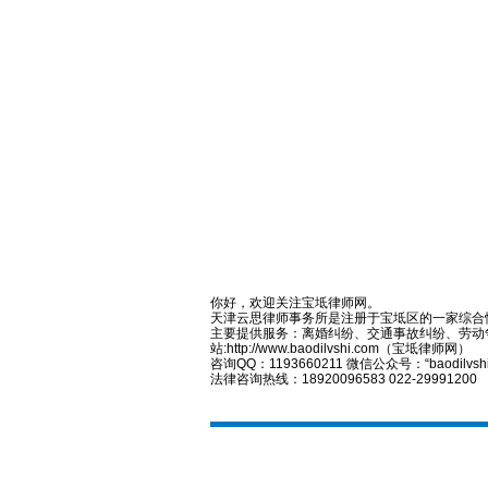
你好，欢迎关注宝坻律师网。
天津云思律师事务所是注册于宝坻区的一家综合
主要提供服务：离婚纠纷、交通事故纠纷、劳动
站:http://www.baodilvshi.com（宝坻律师网）
咨询QQ：1193660211 微信公众号：“baodilvsh
法律咨询热线：18920096583 022-29991200