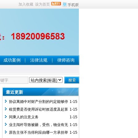
加入收藏
设为首页
成功案例
法律法规
律师咨询
最近更新
协议离婚中对财产分割的约定能够停
1-15
止执行？
租赁费是否使用诉讼时效适度及起算
1-15
点问题 ？
同乘人的注意义务
1-15
业主闯杆导致被砸，受伤，物业有无
1-15
责任？
原告主张不当得利应由哪一方承担举
1-15