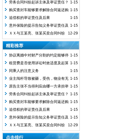
证责任？
劳务合同纠纷起诉主体及举证责任？
1-15
购买查封车能够要求解除合同返还购
1-15
车款？
追偿权的举证责任及后果
1-15
意外保险的提示告知义务举证责任及
1-15
裁判规则
ＸＸ与王某亮、张某买卖合同纠纷
12-29
一审民事判决书
精彩推荐
协议离婚中对财产分割的约定能够停
1-15
止执行？
租赁费是否使用诉讼时效适度及起算
1-15
点问题 ？
同乘人的注意义务
1-15
业主闯杆导致被砸，受伤，物业有无
1-15
责任？
原告主张不当得利应由哪一方承担举
1-15
证责任？
劳务合同纠纷起诉主体及举证责任？
1-15
购买查封车能够要求解除合同返还购
1-15
车款？
追偿权的举证责任及后果
1-15
意外保险的提示告知义务举证责任及
1-15
裁判规则
ＸＸ与王某亮、张某买卖合同纠纷
12-29
一审民事判决书
点击排行