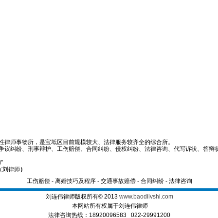
性律师事物所，是宝坻区目前规模较大、法律服务较齐全的综合所。
争议纠纷、刑事辩护、工伤赔偿、合同纠纷、侵权纠纷、法律咨询、代写诉状、答辩状
i”
 （刘律师
）
工伤赔偿
-
离婚技巧及程序
-
交通事故赔偿
-
合同纠纷
-
法律咨询
刘连伟律师版权所有© 2013
www.baodilvshi.com
本网站所有权属于刘连伟律师
法律咨询热线：18920096583 022-29991200