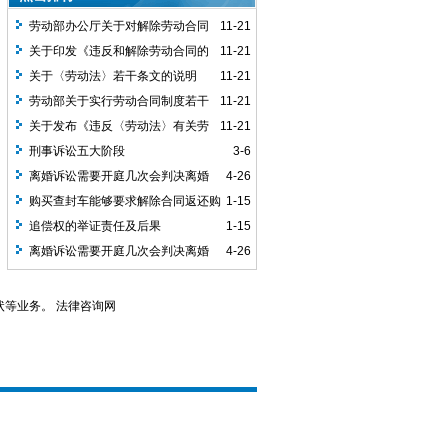
劳动部办公厅关于对解除劳动合同
11-21
经济补偿问题的复函
关于印发《违反和解除劳动合同的
11-21
经济补偿办法》的通知
关于〈劳动法〉若干条文的说明
11-21
劳动部关于实行劳动合同制度若干
11-21
问题的通知
关于发布《违反〈劳动法〉有关劳
11-21
动合同规定的赔偿办法》的通知
刑事诉讼五大阶段
3-6
离婚诉讼需要开庭几次会判决离婚
4-26
购买查封车能够要求解除合同返还购
1-15
车款？
追偿权的举证责任及后果
1-15
离婚诉讼需要开庭几次会判决离婚
4-26
等业务。 法律咨询网