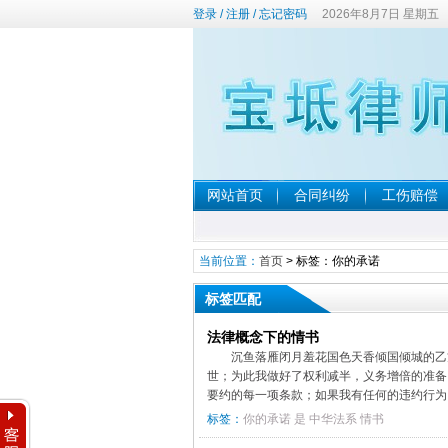
登录
/
注册
/
忘记密码
2026年8月7日 星期五
网站首页
合同纠纷
工伤赔偿
当前位置：
首页
> 标签：你的承诺
标签匹配
法律概念下的情书
沉鱼落雁闭月羞花国色天香倾国倾城的乙
世；为此我做好了权利减半，义务增倍的准备
要约的每一项条款；如果我有任何的违约行为..
标签：
你的承诺
是
中华法系
情书